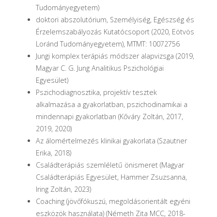
Tudományegyetem)
doktori abszolutórium, Személyiség, Egészség és
Érzelemszabályozás Kutatócsoport (2020, Eötvös
Loránd Tudományegyetem), MTMT: 10072756
Jungi komplex terápiás módszer alapvizsga (2019,
Magyar C. G. Jung Analitikus Pszichológiai
Egyesület)
Pszichodiagnosztika, projektív tesztek
alkalmazása a gyakorlatban, pszichodinamikai a
mindennapi gyakorlatban (Kőváry Zoltán, 2017,
2019, 2020)
Az álomértelmezés klinikai gyakorlata (Szautner
Erika, 2018)
Családterápiás szemléletű önismeret (Magyar
Családterápiás Egyesület, Hammer Zsuzsanna,
Iring Zoltán, 2023)
Coaching (jövőfókuszú, megoldásorientált egyéni
eszközök használata) (Németh Zita MCC, 2018-