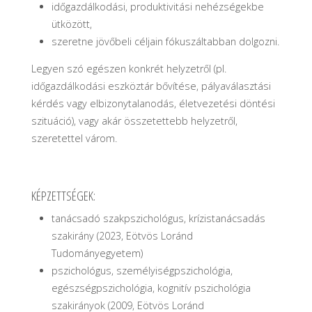
időgazdálkodási, produktivitási nehézségekbe
ütközött,
szeretne jövőbeli céljain fókuszáltabban dolgozni.
Legyen szó egészen konkrét helyzetről (pl.
időgazdálkodási eszköztár bővítése, pályaválasztási
kérdés vagy elbizonytalanodás, életvezetési döntési
szituáció), vagy akár összetettebb helyzetről,
szeretettel várom.
KÉPZETTSÉGEK:
tanácsadó szakpszichológus, krízistanácsadás
szakirány (2023, Eötvös Loránd
Tudományegyetem)
pszichológus, személyiségpszichológia,
egészségpszichológia, kognitív pszichológia
szakirányok (2009, Eötvös Loránd