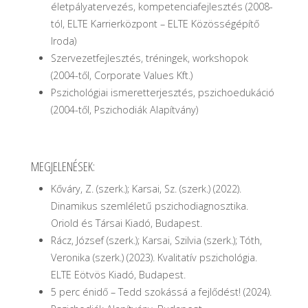
életpályatervezés, kompetenciafejlesztés (2008-
tól, ELTE Karrierközpont – ELTE Közösségépítő
Iroda)
Szervezetfejlesztés, tréningek, workshopok
(2004-től, Corporate Values Kft.)
Pszichológiai ismeretterjesztés, pszichoedukáció
(2004-től, Pszichodiák Alapítvány)
MEGJELENÉSEK:
Kőváry, Z. (szerk.); Karsai, Sz. (szerk.) (2022).
Dinamikus szemléletű pszichodiagnosztika.
Oriold és Társai Kiadó, Budapest.
Rácz, József (szerk.); Karsai, Szilvia (szerk.); Tóth,
Veronika (szerk.) (2023). Kvalitatív pszichológia.
ELTE Eötvös Kiadó, Budapest.
5 perc énidő – Tedd szokássá a fejlődést! (2024).