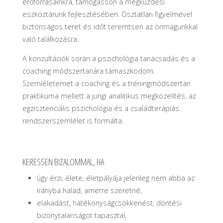
erőforrásainkra, támogasson a megküzdési
eszköztárunk fejlesztésében. Osztatlan figyelmével
biztonságos teret és időt teremtsen az önmagunkkal
való találkozásra.
A konzultációk során a pszichológia tanácsadás és a
coaching módszertanára támaszkodom.
Szemléletemet a coaching és a tréningmódszertan
praktikuma mellett a jungi analitikus megközelítés, az
egzisztenciális pszichológia és a családterápiás
rendszerszemlélet is formálta.
KERESSEN BIZALOMMAL, HA
úgy érzi, élete, életpályája jelenleg nem abba az
irányba halad, amerre szeretné,
elakadást, hatékonyságcsökkenést, döntési
bizonytalanságot tapasztal,