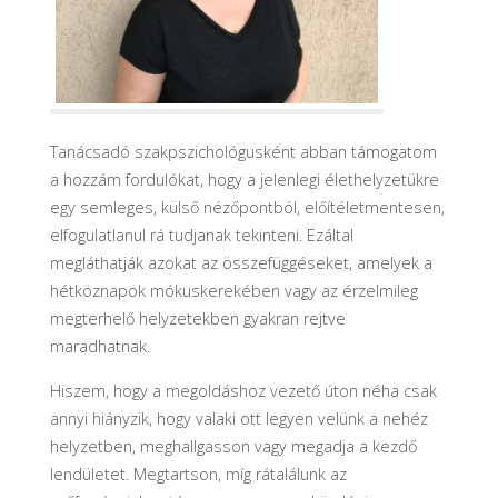
Tanácsadó szakpszichológusként abban támogatom
a hozzám fordulókat, hogy a jelenlegi élethelyzetükre
egy semleges, külső nézőpontból, előítéletmentesen,
elfogulatlanul rá tudjanak tekinteni. Ezáltal
megláthatják azokat az összefüggéseket, amelyek a
hétköznapok mókuskerekében vagy az érzelmileg
megterhelő helyzetekben gyakran rejtve
maradhatnak.
Hiszem, hogy a megoldáshoz vezető úton néha csak
annyi hiányzik, hogy valaki ott legyen velünk a nehéz
helyzetben, meghallgasson vagy megadja a kezdő
lendületet. Megtartson, míg rátalálunk az